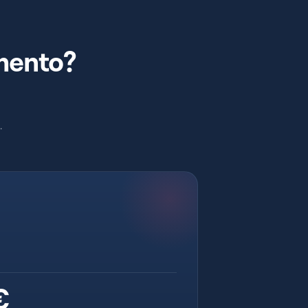
imento?
.
€