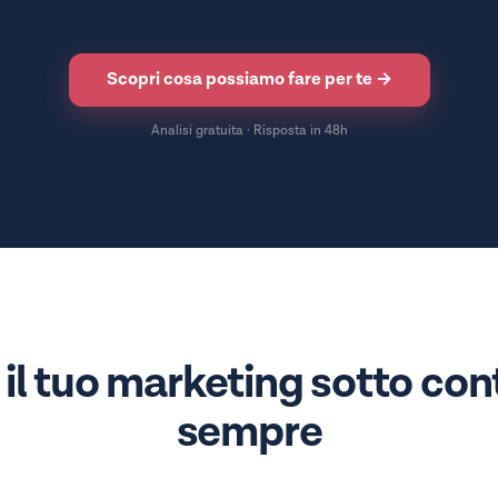
Scopri cosa possiamo fare per te →
Analisi gratuita · Risposta in 48h
 il tuo marketing sotto cont
sempre