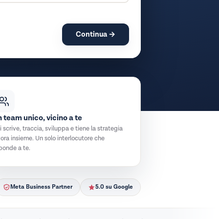
Continua →
 team unico, vicino a te
 scrive, traccia, sviluppa e tiene la strategia
vora insieme. Un solo interlocutore che
sponde a te.
Meta Business Partner
5.0 su Google