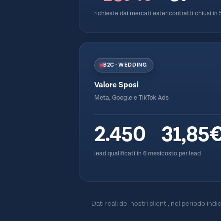
richieste dai mercati esteri
contratti chiusi in
B2C · WEDDING
Valore Sposi
Meta, Google e TikTok Ads
2.450
31,85
lead qualificati in 6 mesi
costo per lead
Dati reali dei nostri clienti, nel periodo ind