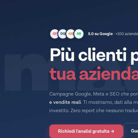
ma
5.0 su Google
· +100 aziend
GF
DG
AM
AB
Più clienti 
tua aziend
Campagne Google, Meta e SEO che po
e vendite reali
. Ti mostriamo, dati alla 
investito. Zero report che nessuno traduc
Gua
Richiedi l'analisi gratuita →