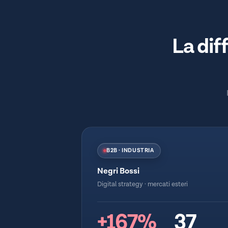
La dif
B2B · INDUSTRIA
Negri Bossi
Digital strategy · mercati esteri
+167%
37