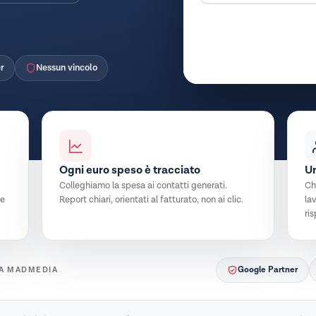
r
Nessun vincolo
Ogni euro speso è tracciato
Un
Colleghiamo la spesa ai contatti generati.
Chi
te
Report chiari, orientati al fatturato, non ai clic.
la
ri
Google Partner
 A MADMEDIA