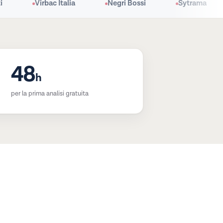
Virbac Italia
Negri Bossi
Sytrama
48
h
per la prima analisi gratuita