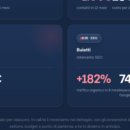
 5 mesi
contatti in 12 mesi
costo per 
B2B · SEO
Buiatti
Intervento SEO
€
+182%
7
traffico organico in 8 mesi
keywor
Googl
icato per ciascuno. In call te li mostriamo nel dettaglio, con gli screenshot d
settore, budget e punto di partenza, e te lo diciamo in anticipo.