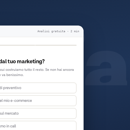
dia
Analisi gratuita · 2 min
dal tuo marketing?
cui costruiamo tutto il resto. Se non hai ancora
ne va benissimo.
 di preventivo
del mio e-commerce
sul mercato
mo in call