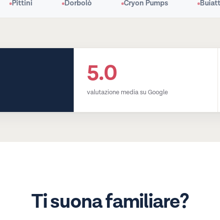
Pittini
Dorbolò
Cryon Pumps
Buiatti
5.0
valutazione media su Google
Ti suona familiare?