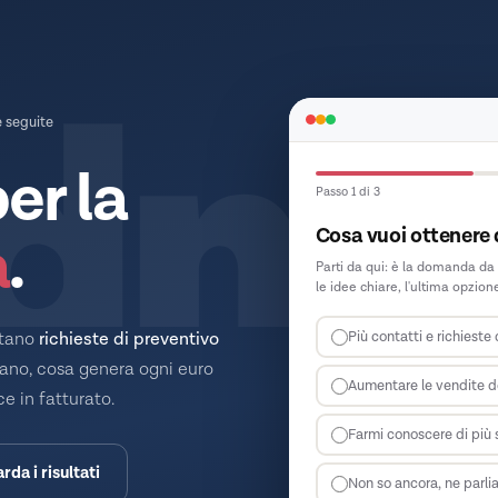
dme
e seguite
per la
Passo 1 di 3
Cosa vuoi ottenere 
a
.
Parti da qui: è la domanda da 
le idee chiare, l'ultima opzio
Più contatti e richieste
rtano
richieste di preventivo
mano, cosa genera ogni euro
Aumentare le vendite 
e in fatturato.
Farmi conoscere di più 
rda i risultati
Non so ancora, ne parlia