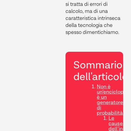
si tratta di errori di
calcolo, ma di una
caratteristica intrinseca
della tecnologia che
spesso dimentichiamo.
Sommario
dell'articolo
Non è
un’enciclopedi
è un
generatore
di
probabilità
Le
cause
dell’inga