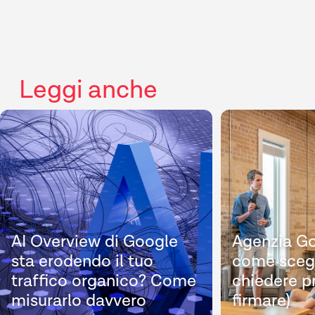
Leggi anche
AI Overview di Google
Agenzia Go
sta erodendo il tuo
come scegl
traffico organico? Come
chiedere p
misurarlo davvero
firmare)