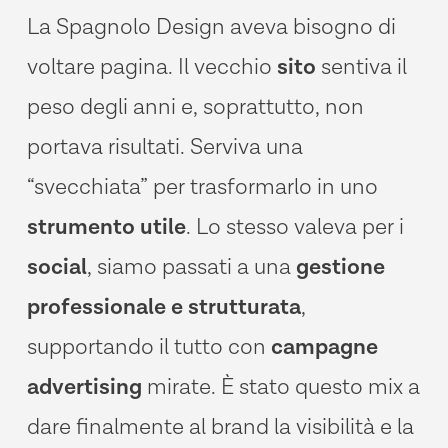
La
Spagnolo
Design
aveva
bisogno
di
voltare
pagina.
Il
vecchio
sito
sentiva
il
peso
degli
anni
e,
soprattutto,
non
portava
risultati.
Serviva
una
“svecchiata”
per
trasformarlo
in
uno
strumento
utile
.
Lo
stesso
valeva
per
i
social
,
siamo
passati
a
una
gestione
professionale
e
strutturata
,
supportando
il
tutto
con
campagne
advertising
mirate.
È
stato
questo
mix
a
dare
finalmente
al
brand
la
visibilità
e
la